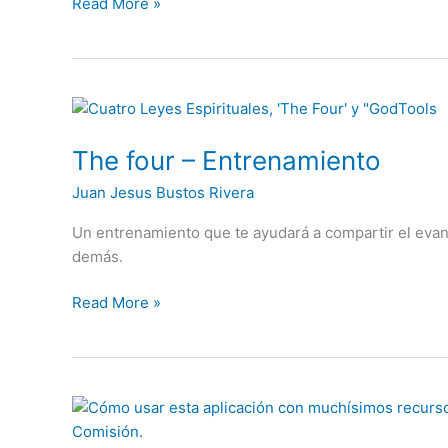
Read More »
The
four
The four – Entrenamiento
–
Entrenamiento
Juan Jesus Bustos Rivera
Un entrenamiento que te ayudará a compartir el evang
demás.
Read More »
Jesus
Film