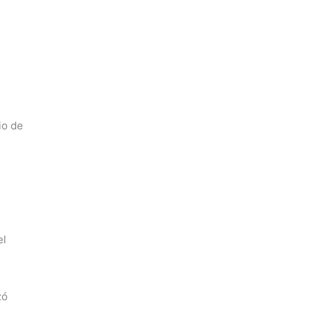
io de
el
zó