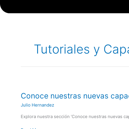
Tutoriales y Cap
Conoce
nuestras
Conoce nuestras nuevas capa
nuevas
capacitaciones
Julio Hernandez
Explora nuestra sección ‘Conoce nuestras nuevas capa