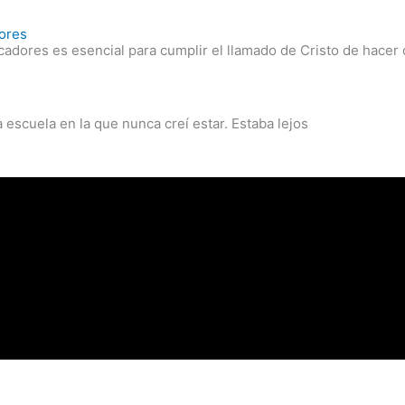
dores
adores es esencial para cumplir el llamado de Cristo de hacer 
 escuela en la que nunca creí estar. Estaba lejos